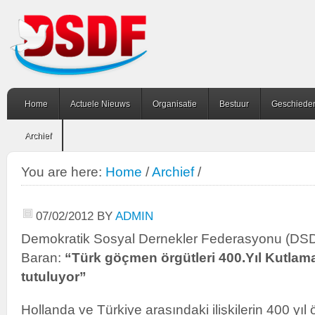
Home
Actuele Nieuws
Organisatie
Bestuur
Geschiede
Archief
You are here:
Home
/
Archief
/
07/02/2012
BY
ADMIN
Demokratik Sosyal Dernekler Federasyonu (DSD
Baran:
“Türk göçmen örgütleri 400.Yıl Kutlama
tutuluyor”
Hollanda ve Türkiye arasındaki ilişkilerin 400 yı