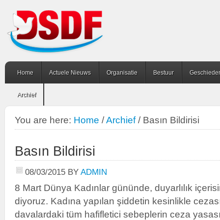
Home
Actuele Nieuws
Organisatie
Bestuur
Geschiede
Archief
You are here:
Home
/
Archief
/
Basın Bildirisi
Basın Bildirisi
08/03/2015
BY
ADMIN
8 Mart Dünya Kadınlar gününde, duyarlılık içeris
diyoruz.
Kadına yapılan şiddetin kesinlikle ceza
davalardaki tüm hafifletici sebeplerin ceza yasas