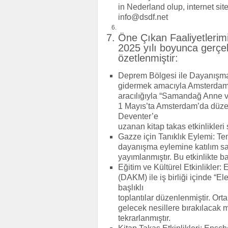
in Nederland olup, internet si
info@dsdf.net
Öne Çıkan Faaliyetlerim
2025 yılı boyunca gerçekl
özetlenmiştir:
Deprem Bölgesi ile Dayanışma
gidermek amacıyla Amsterdam’d
aracılığıyla “Samandağ Anne v
1 Mayıs’ta Amsterdam’da düz
Deventer’e
uzanan kitap takas etkinlikleri 
Gazze için Tanıklık Eylemi: 
dayanışma eylemine katılım sağl
yayımlanmıştır. Bu etkinlikte b
Eğitim ve Kültürel Etkinlikler
(DAKM) ile iş birliği içinde “E
başlıklı
toplantılar düzenlenmiştir. Ortal
gelecek nesillere bırakılacak mi
tekrarlanmıştır.