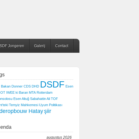
SDF Jongeren
Galerij
Contact
gs
DSDF
Bakan Donner
CDS
DHD
Esen
IOT
IWEE
ki Baran
MTA
Rotterdam
nsolosu Esen Altuğ
Sabahattin Ali
TOF
ht’teki Temyiz Mahkemesi
Uyum Politikası
deropbouw Hatay
şiir
enda
augustus 2026