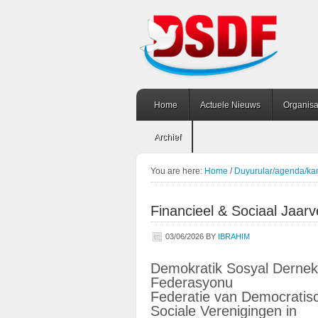
Home
Actuele Nieuws
Organisa
Archief
You are here:
Home
/
Duyurular/agenda/k
Financieel & Sociaal Jaar
03/06/2026
BY
IBRAHIM
Demokratik Sosyal Dernek
Federasyonu
Federatie van Democratis
Sociale Verenigingen in