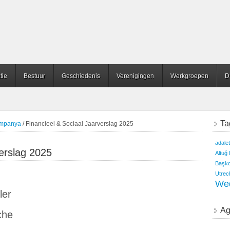
tie
Bestuur
Geschiedenis
Verenigingen
Werkgroepen
D
Ta
ampanya
/
Financieel & Sociaal Jaarverslag 2025
adalet
verslag 2025
Altuğ
Başko
Utrec
We
ler
Ag
che