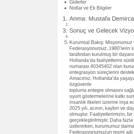
Giderler
Notlar ve Ek Bilgiler
Anma: Mustafa Demirc
Sonuç ve Gelecek Vizy
Kurumsal Bakış: Misyonumuz
Federasyonumuz, 1980’lerin s
tarafından kurulmuş bir dayanı
Hollanda’da faaliyetlerini sü
numarası 40345402 olan kuru
entegrasyon süreçlerini destek
Amacımız, Hollanda’da yaşayan
özgüvenle
topluma entegre olmasını sağla
uyum göstermelerine katkı sun
insanlık ilkeleri üzerine inşa ed
2025 yılı, acının, kaybın ve da
olmuştur. Faaliyetlerimizin, b
gerçekleştirilmiştir. Daha fazl
üstlenirken, kurumumuz daima il
Federasyonumuzun resmi adı 