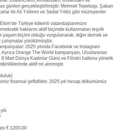
chede, Doetinchem, Amsterdam, Rotterdam ve
kas günleri gerçekleştirilmiştir. Mehmet Tepebaşı, Şaban
rlar ile Ali Yıldırım ve Sedat Yıldız gibi müzisyenler
 Ekim’de Türkiye kökenli vatandaşlarımızın
okratik haklarını aktif biçimde kullanmaları teşvik
ük yaşam biçimi olduğu vurgulanarak, diğer dernek ve
k çalışmalar yürütülmüştür.
 Kampanyalar: 2025 yılında Facebook ve Instagram
tir. Ayrıca Orange The World kampanyası, Uluslararası
 8 Mart Dünya Kadınlar Günü ve Filistin halkına yönelik
kinliklerinde aktif rol alınmıştır.
luluk)
miz finansal şeffaflıktır. 2025 yılı hesap dökümümüz
yili
0
gis € 1200,00