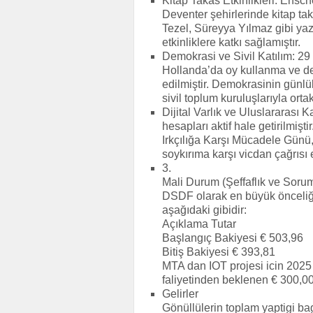
Kitap Takas Etkinlikleri: Ens
Deventer şehirlerinde kitap ta
Tezel, Süreyya Yılmaz gibi yaza
etkinliklere katkı sağlamıştır.
Demokrasi ve Sivil Katılım: 29
Hollanda’da oy kullanma ve dem
edilmiştir. Demokrasinin günl
sivil toplum kuruluşlarıyla orta
Dijital Varlık ve Uluslararası
hesapları aktif hale getirilmiş
Irkçılığa Karşı Mücadele Günü,
soykırıma karşı vicdan çağrısı et
3.
Mali Durum (Şeffaflık ve Sorum
DSDF olarak en büyük önceliği
aşağıdaki gibidir:
Açıklama Tutar
Başlangıç Bakiyesi € 503,96
Bitiş Bakiyesi € 393,81
MTA dan IOT projesi icin 2025 
faliyetinden beklenen € 300,0
Gelirler
Gönüllülerin toplam yaptigi ba