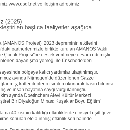
temiz www.dsdf.net ve iletişim adresimiz
iz (2025)
eştirilen başlıca faaliyetler aşağıda
 (AMANOS Projesi): 2023 depreminin etkilerini
aki partnerlerimizle birlikte kurulan AMANOS Vakfı
e Çocuk Projesi”ne destek verilmeye devam edilmiştir.
enlenen dayanışma yemeği ile Enschede’den
sayesinde bölgeye kalıcı yardımlar ulaştırılmıştır.
Temmuz ayında Nijmegen’de düzenlenen Gazze
anmış; katledilenlerin isimleri okunarak basın bildirisi
arış ve insan hayatına saygı vurgulanmıştır.
: Ekim ayında Doetinchem Alevi Kültür Merkezi
leştirel Bir Diyaloğun Mirası: Kuşaklar Boyu Eğitim”
ama 40 kişinin katıldığı etkinliklerde cinsiyet eşitliği ve
ras konuları ele alınmış; etkinlik seri halinde