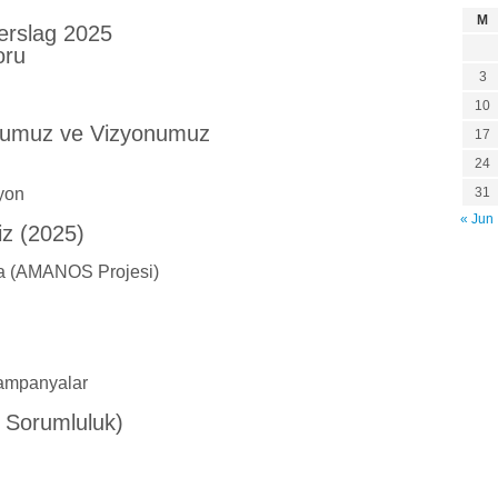
M
verslag 2025
oru
3
10
numuz ve Vizyonumuz
17
24
yon
31
« Jun
iz (2025)
a (AMANOS Projesi)
 Kampanyalar
e Sorumluluk)