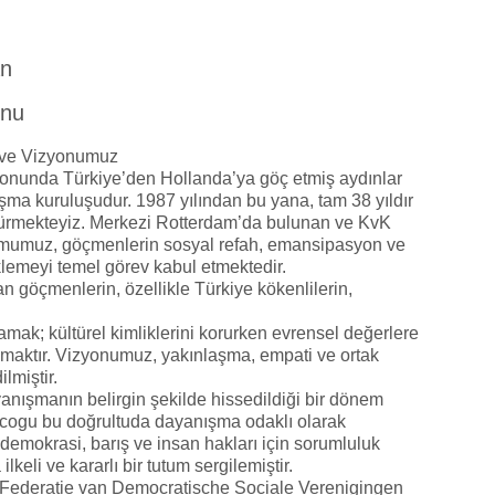
an
onu
 ve Vizyonumuz
onunda Türkiye’den Hollanda’ya göç etmiş aydınlar
şma kuruluşudur. 1987 yılından bu yana, tam 38 yıldır
rdürmekteyiz. Merkezi Rotterdam’da bulunan ve KvK
mumuz, göçmenlerin sosyal refah, emansipasyon ve
lemeyi temel görev kabul etmektedir.
 göçmenlerin, özellikle Türkiye kökenlilerin,
mak; kültürel kimliklerini korurken evrensel değerlere
maktır. Vizyonumuz, yakınlaşma, empati ve ortak
ilmiştir.
yanışmanın belirgin şekilde hissedildiği bir dönem
ir cogu bu doğrultuda dayanışma odaklı olarak
a demokrasi, barış ve insan hakları için sorumluluk
keli ve kararlı bir tutum sergilemiştir.
Federatie van Democratische Sociale Verenigingen