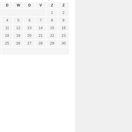
D
W
D
V
Z
Z
1
2
4
5
6
7
8
9
11
12
13
14
15
16
18
19
20
21
22
23
25
26
27
28
29
30