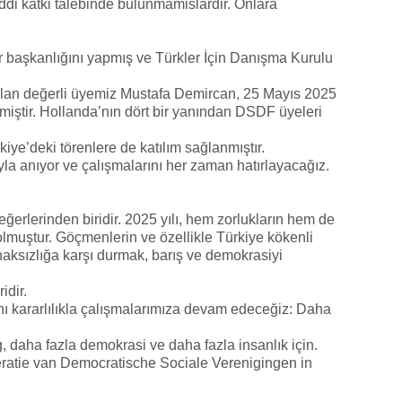
addi katki talebinde bulunmamislardir. Onlara
başkanlığını yapmış ve Türkler İçin Danışma Kurulu
olan değerli üyemiz Mustafa Demircan, 25 Mayıs 2025
tmiştir. Hollanda’nın dört bir yanından DSDF üyeleri
kiye’deki törenlere de katılım sağlanmıştır.
yla anıyor ve çalışmalarını her zaman hatırlayacağız.
ğerlerinden biridir. 2025 yılı, hem zorlukların hem de
muştur. Göçmenlerin ve özellikle Türkiye kökenli
haksızlığa karşı durmak, barış ve demokrasiyi
idir.
nı kararlılıkla çalışmalarımıza devam edeceğiz: Daha
, daha fazla demokrasi ve daha fazla insanlık için.
atie van Democratische Sociale Verenigingen in