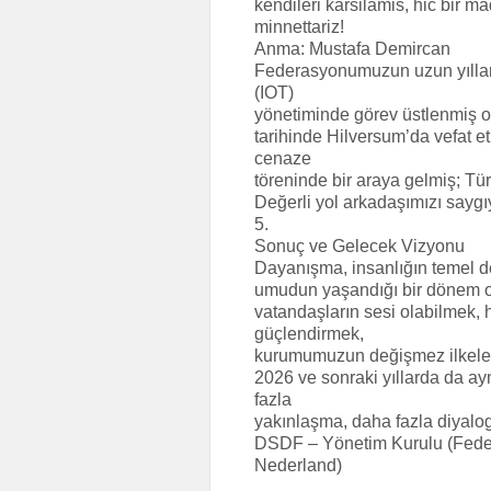
kendileri karsilamis, hic bir m
minnettariz!
Anma: Mustafa Demircan
Federasyonumuzun uzun yıllar 
(IOT)
yönetiminde görev üstlenmiş 
tarihinde Hilversum’da vefat e
cenaze
töreninde bir araya gelmiş; Tür
Değerli yol arkadaşımızı saygı
5.
Sonuç ve Gelecek Vizyonu
Dayanışma, insanlığın temel de
umudun yaşandığı bir dönem ol
vatandaşların sesi olabilmek, 
güçlendirmek,
kurumumuzun değişmez ilkeler
2026 ve sonraki yıllarda da ay
fazla
yakınlaşma, daha fazla diyalog
DSDF – Yönetim Kurulu (Feder
Nederland)