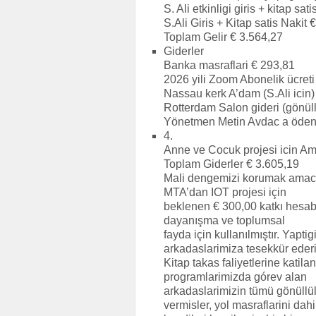
S. Ali etkinligi giris + kitap sa
S.Ali Giris + Kitap satis Nakit
Toplam Gelir € 3.564,27
Giderler
Banka masraflari € 293,81
2026 yili Zoom Abonelik ücreti
Nassau kerk A’dam (S.Ali icin)
Rotterdam Salon gideri (gönüll
Yönetmen Metin Avdac a öden
4.
Anne ve Cocuk projesi icin A
Toplam Giderler € 3.605,19
Mali dengemizi korumak amacıy
MTA’dan IOT projesi için
beklenen € 300,00 katkı hesab
dayanışma ve toplumsal
fayda için kullanılmıştır. Yapt
arkadaslarimiza tesekkür ederi
Kitap takas faliyetlerine katil
programlarimizda górev alan
arkadaslarimizin tümü gönüllü
vermisler, yol masraflarini dahi