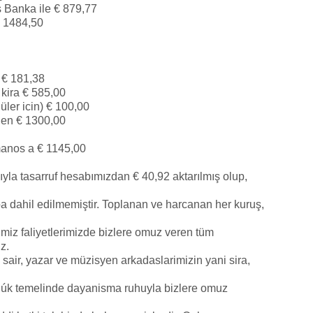
tis Banka ile € 879,77
 € 1484,50
 € 181,38
 kira € 585,00
üler icin) € 100,00
en € 1300,00
manos a € 1145,00
la tasarruf hesabımızdan € 40,92 aktarılmış olup,
a dahil edilmemiştir. Toplanan ve harcanan her kuruş,
igimiz faliyetlerimizde bizlere omuz veren tüm
z.
an sair, yazar ve müzisyen arkadaslarimizin yani sira,
lúk temelinde dayanisma ruhuyla bizlere omuz