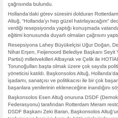
çağrısında bulundu.
Hollanda’daki görev süresini dolduran Rotterd
Altuğ, “Hollanda’yı hep güzel hatırlayacağım” de
verdiği resepsiyonda yaptığı konuşmada vatanda
eğitimi konusunda duyarlı olmaları çağrısını yaptı
Resepsiyona Lahey Büyükelçisi Uğur Doğan, D
Nihat Erşen, Feijenoord Belediye Başkanı Seyit 
Partisi) milletvekilleri Albayrak ve Çelik ile HOT
Torunoğulları başta olmak üzere çok sayıda polit
yöneticisi katıldı. Başkonsolos Altuğ, Hollanda’
işadamı, sanatçısı ve politikacısı ile bir çok başar
başarılara yenilerinin ekleneceğine inandığını sö
Başkonsolos Esen Altuğ onuruna DSDF (Demokra
Federasyonu) tarafından Rotterdam Meram restora
DSDF Başkanı Zeki Baran, Başkonsolos Altuğ’un