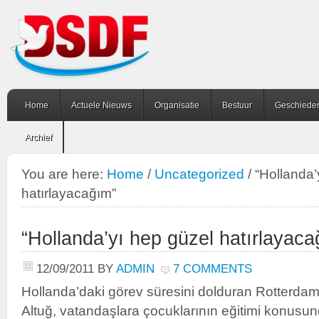
Home
Actuele Nieuws
Organisatie
Bestuur
Geschiede
Archief
You are here:
Home
/
Uncategorized
/
“Hollanda’
hatırlayacağım”
“Hollanda’yı hep güzel hatırlayaca
12/09/2011
BY
ADMIN
7 COMMENTS
Hollanda’daki görev süresini dolduran Rotterd
Altuğ, vatandaşlara çocuklarının eğitimi konusun